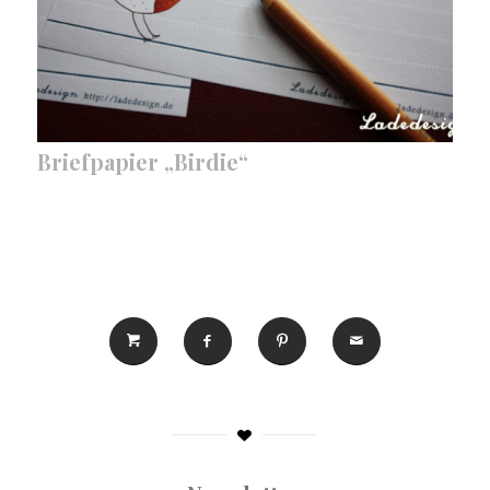
Briefpapier „Birdie“