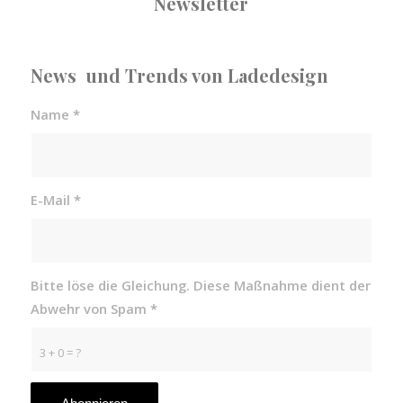
Newsletter
News und Trends von Ladedesign
Name
*
E-Mail
*
Bitte löse die Gleichung. Diese Maßnahme dient der
Abwehr von Spam
*
3 + 0 = ?